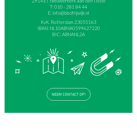
2914 ET Nieuwerkerk aan den IJssel
T: 010 - 281 84 44
E: info@bbcifrijwijk.nl
KvK. Rotterdam 23055163
IBAN: NL10ABNA0599627220
BIC: ABNANL2A
NEEM CONTACT OP!